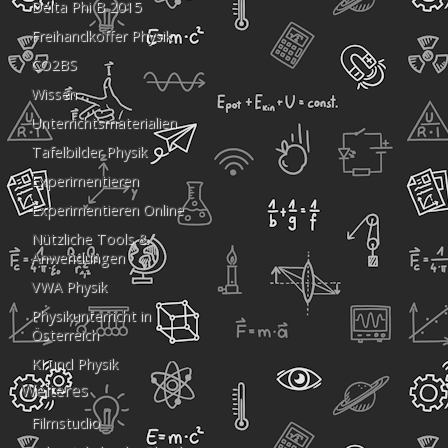
Delta Phi B 2015
Freihandkoffer Physik
CO2BS
Wissen
Unterrichtsmaterialien
Tafelbilder Physik
Experimentieren
Experimentieren Online
Nützliche Tools &
Anwendungen
VWA Physik
Physikunterricht in
Österreich
KI und Physik
Weiteres
Filmstudio