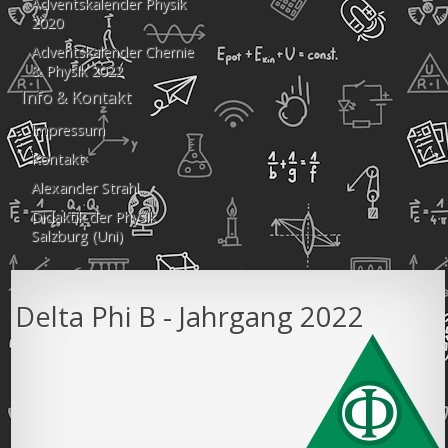
Adventskalender Physik
2020
Adventskalender Chemie
& Physik 2022
Info & Kontakt
Impressum
Kontakt
Alexander Strahl
Didaktik der Physik
Salzburg (Uni)
Delta Phi B - Jahrgang 2022