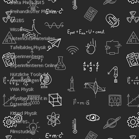
Delta Phi B 2015
Freihandkoffer Physik
CO2BS
Wissen
Unterrichtsmaterialien
Tafelbilder Physik
Experimentieren
Experimentieren Online
Nützliche Tools &
Anwendungen
VWA Physik
Physikunterricht in
Österreich
KI und Physik
Weiteres
Filmstudio