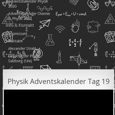
Adventskalender Physik
2020
Adventskalender Chemie
& Physik 2022
Info & Kontakt
Impressum
Kontakt
Alexander Strahl
Didaktik der Physik
Salzburg (Uni)
Physik Adventskalender Tag 19