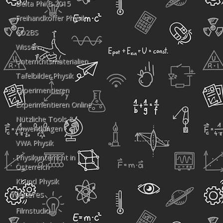
Delta Phi B 2015
Freihandkoffer Physik
CO2BS
Wissen
Unterrichtsmaterialien
Tafelbilder Physik
Experimentieren
Experimentieren Online
Nützliche Tools &
Anwendungen
VWA Physik
Physikunterricht in
Österreich
KI und Physik
Weiteres
Filmstudio