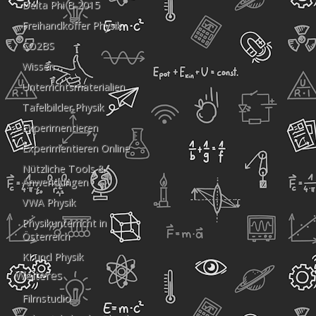
Delta Phi B 2015
Freihandkoffer Physik
CO2BS
Wissen
Unterrichtsmaterialien
Tafelbilder Physik
Experimentieren
Experimentieren Online
Nützliche Tools &
Anwendungen
VWA Physik
Physikunterricht in
Österreich
KI und Physik
Weiteres
Filmstudio