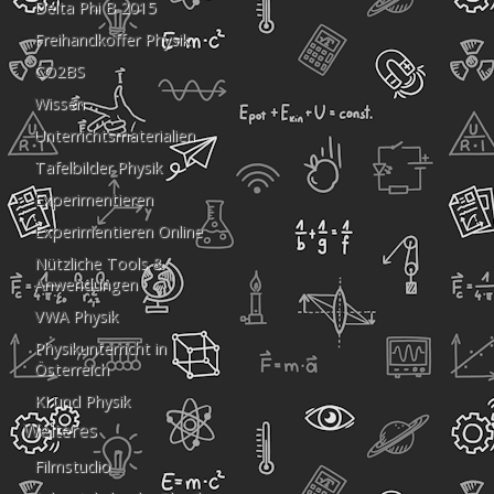
Delta Phi B 2015
Freihandkoffer Physik
CO2BS
Wissen
Unterrichtsmaterialien
Tafelbilder Physik
Experimentieren
Experimentieren Online
Nützliche Tools &
Anwendungen
VWA Physik
Physikunterricht in
Österreich
KI und Physik
Weiteres
Filmstudio