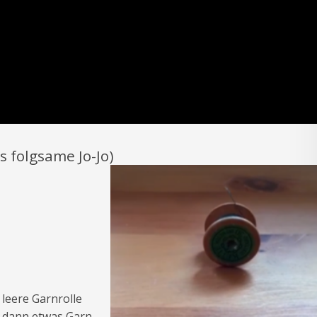
s folgsame Jo-Jo)
 leere Garnrolle
rd dann etwas Garn