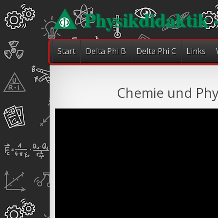
Physikdidaktik 
Start
Delta Phi B
Delta Phi C
Links
Chemie und Phy