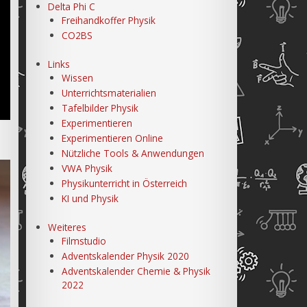
Delta Phi C
Freihandkoffer Physik
CO2BS
Links
Wissen
Unterrichtsmaterialien
Tafelbilder Physik
Experimentieren
Experimentieren Online
Nützliche Tools & Anwendungen
VWA Physik
Physikunterricht in Österreich
KI und Physik
Weiteres
Filmstudio
Adventskalender Physik 2020
Adventskalender Chemie & Physik
2022