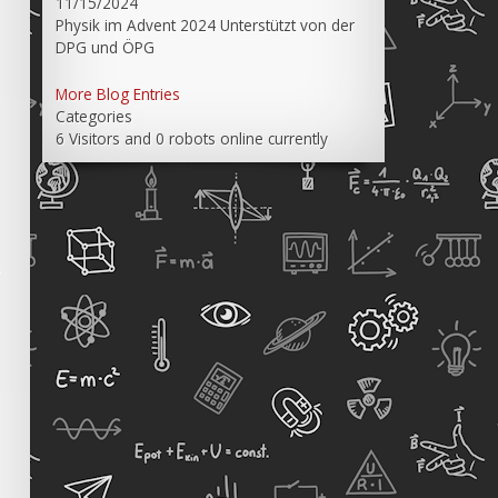
11/15/2024
Physik im Advent 2024 Unterstützt von der
DPG und ÖPG
More Blog Entries
Categories
6 Visitors and 0 robots online currently
.