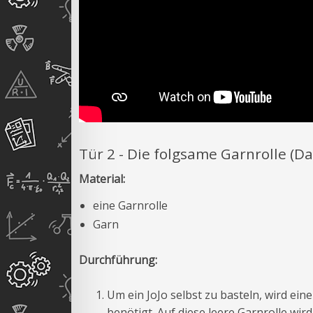
Tür 2 - Die folgsame Garnrolle (Da
Material:
eine Garnrolle
Garn
Durchführung:
Um ein JoJo selbst zu basteln, wird eine
benötigt. Auf diese leere Garnrolle wi