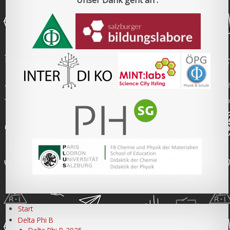
Unser Dank geht an :
Start
Delta Phi B