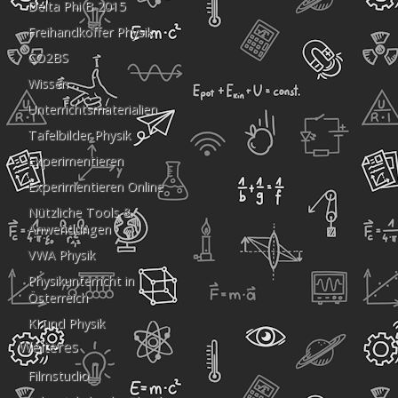
Delta Phi B 2015
Freihandkoffer Physik
CO2BS
Wissen
Unterrichtsmaterialien
Tafelbilder Physik
Experimentieren
Experimentieren Online
Nützliche Tools &
Anwendungen
VWA Physik
Physikunterricht in
Österreich
KI und Physik
Weiteres
Filmstudio