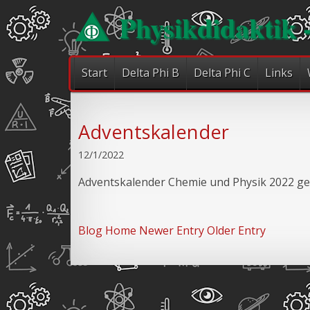
Physikdidaktik 
Start
Delta Phi B
Delta Phi C
Links
Adventskalender
12/1/2022
Adventskalender Chemie und Physik
2022 geh
Blog Home
Newer Entry
Older Entry