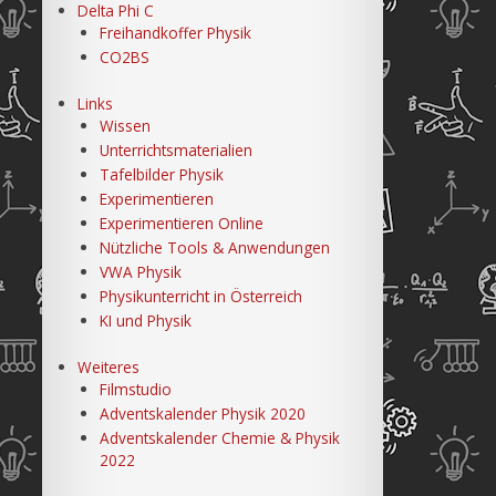
Delta Phi C
Freihandkoffer Physik
CO2BS
Links
Wissen
Unterrichtsmaterialien
Tafelbilder Physik
Experimentieren
Experimentieren Online
Nützliche Tools & Anwendungen
VWA Physik
Physikunterricht in Österreich
KI und Physik
Weiteres
Filmstudio
Adventskalender Physik 2020
Adventskalender Chemie & Physik
2022