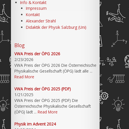
Info & Kontakt
Impressum
Kontakt
Alexander Strahl
Didaktik der Physik Salzburg (Uni)
Blog
VWA Preis der ÖPG 2026
2/23/2026
VWA Preis der ÖPG 2026 Die Österreichische
Physikalische Gesellschaft (ÖPG) lädt alle ...
Read More
VWA Preis der ÖPG 2025 (PDF)
1/21/2025
VWA Preis der ÖPG 2025 (PDF) Die
Österreichische Physikalische Gesellschaft
(ÖPG) lädt ...
Read More
Physik im Advent 2024