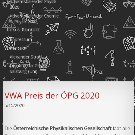
Adventskalender Physik
2020
Adventskalender Chemie
& Physik 2022
Info & Kontakt
Impressum
Kontakt
Alexander Strahl
Didaktik der Physik
Salzburg (Uni)
VWA Preis der ÖPG 2020
5/15/2020
Die
Österreichische Physikalischen Gesellschaft
lädt alle