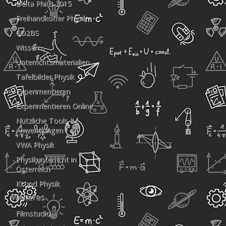
Delta Phi B 2015
Freihandkoffer Physik
CO2BS
Wissen
Unterrichtsmaterialien
Tafelbilder Physik
Experimentieren
Experimentieren Online
Nützliche Tools &
Anwendungen
VWA Physik
Physikunterricht in
Österreich
KI und Physik
Weiteres
Filmstudio