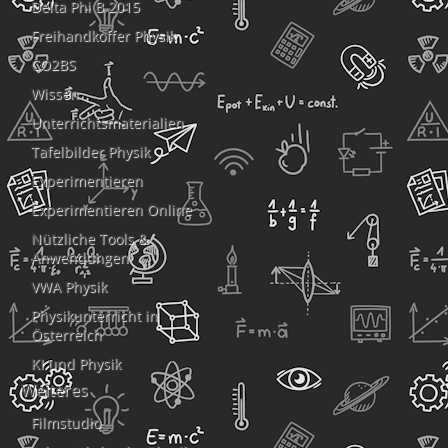
Delta Phi B 2015
Freihandkoffer Physik
CO2BS
Wissen
Unterrichtsmaterialien
Tafelbilder Physik
Experimentieren
Experimentieren Online
Nützliche Tools &
Anwendungen
VWA Physik
Physikunterricht in
Österreich
KI und Physik
Weiteres
Filmstudio