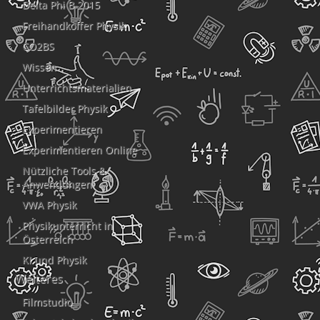
Delta Phi B 2015
Freihandkoffer Physik
CO2BS
Wissen
Unterrichtsmaterialien
Tafelbilder Physik
Experimentieren
Experimentieren Online
Nützliche Tools &
Anwendungen
VWA Physik
Physikunterricht in
Österreich
KI und Physik
Weiteres
Filmstudio