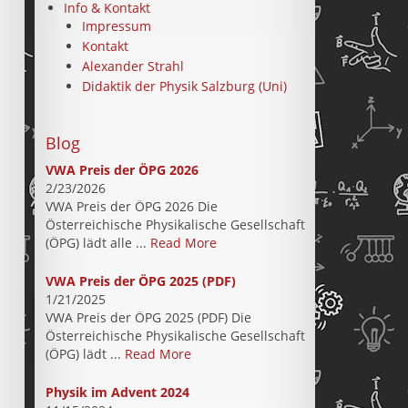
Info & Kontakt
Impressum
Kontakt
Alexander Strahl
Didaktik der Physik Salzburg (Uni)
Blog
VWA Preis der ÖPG 2026
2/23/2026
VWA Preis der ÖPG 2026 Die
Österreichische Physikalische Gesellschaft
(ÖPG) lädt alle ...
Read More
VWA Preis der ÖPG 2025 (PDF)
1/21/2025
VWA Preis der ÖPG 2025 (PDF) Die
Österreichische Physikalische Gesellschaft
(ÖPG) lädt ...
Read More
Physik im Advent 2024