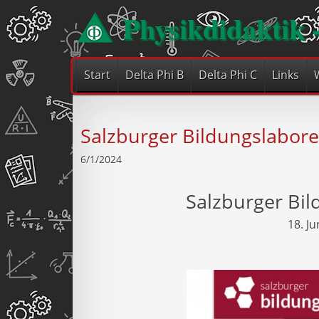
Physikdidaktik 
Start
Delta Phi B
Delta Phi C
Links
Salzburger Bildungslabor
6/1/2024
Salzburger Bi
18. Ju