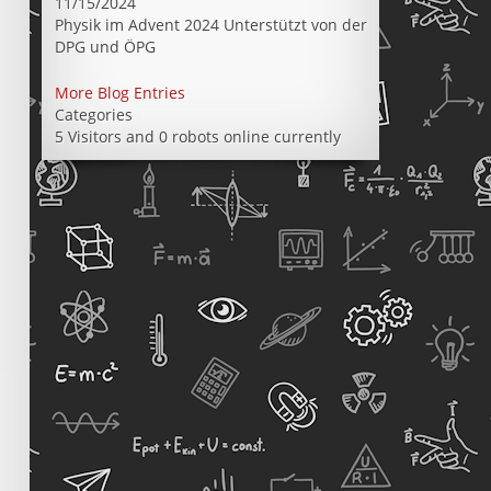
11/15/2024
Physik im Advent 2024 Unterstützt von der
DPG und ÖPG
More Blog Entries
Categories
5 Visitors and 0 robots online currently