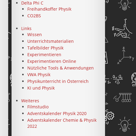
Delta Phi C
Freihandkoffer Physik
CO2BS
Links
Wissen
Unterrichtsmaterialien
Tafelbilder Physik
Experimentieren
Experimentieren Online
Nützliche Tools & Anwendungen
VWA Physik
Physikunterricht in Österreich
KI und Physik
Weiteres
Filmstudio
Adventskalender Physik 2020
Adventskalender Chemie & Physik
2022